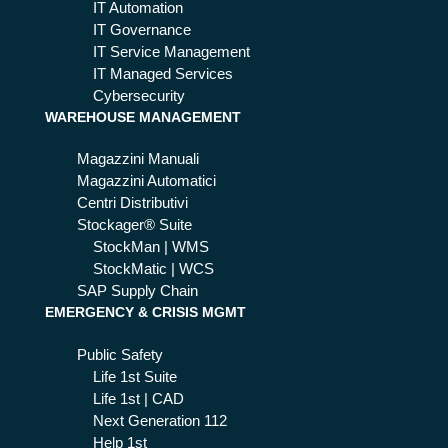
int
IT Automation
elli
IT Governance
ge
IT Service Management
nte
IT Managed Services
Cybersecurity
WAREHOUSE MANAGEMENT
Magazzini Manuali
Magazzini Automatici
Centri Distributivi
Stockager® Suite
StockMan | WMS
StockMatic | WCS
SAP Supply Chain
EMERGENCY & CRISIS MGMT
Public Safety
Life 1st Suite
Life 1st | CAD
Next Generation 112
Help 1st