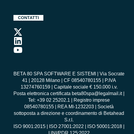
CONTATTI
BETA 80 SPA SOFTWARE E SISTEMI | Via Socrate
41 | 20128 Milano | CF 08540780155 | P.IVA
13274760159 | Capitale sociale € 150.000 i.v.
Posta elettronica certificata beta80spa@legalmail.it |
Tel: +39 02 25202.1 | Registro imprese
08540780155 | REA MI-1232203 | Società
sottoposta a direzione e coordinamento di Betahead
S.r.l.
ISO 9001:2015
|
ISO 27001:2022
|
ISO 50001:2018
|
UNI/PDR 125:2022