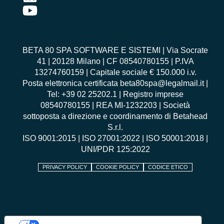
BETA 80 SPA SOFTWARE E SISTEMI | Via Socrate
41 | 20128 Milano | CF 08540780155 | P.IVA
13274760159 | Capitale sociale € 150.000 i.v.
Posta elettronica certificata beta80spa@legalmail.it |
Tel: +39 02 25202.1 | Registro imprese
08540780155 | REA MI-1232203 | Società
sottoposta a direzione e coordinamento di Betahead
S.r.l.
ISO 9001:2015
|
ISO 27001:2022
|
ISO 50001:2018
|
UNI/PDR 125:2022
PRIVACY POLICY
COOKIE POLICY
CODICE ETICO