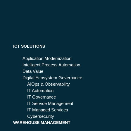
va
il
nta
set
ggi
tor
e
e
str
Ed
um
uc
ent
ati
i
on:
ICT SOLUTIONS
la
gui
Application Modernization
da
Intelligent Process Automation
co
Data Value
mp
Digital Ecosystem Governance
let
AIOps & Observability
a
IT Automation
IT Governance
IT Service Management
IT Managed Services
Cybersecurity
WAREHOUSE MANAGEMENT