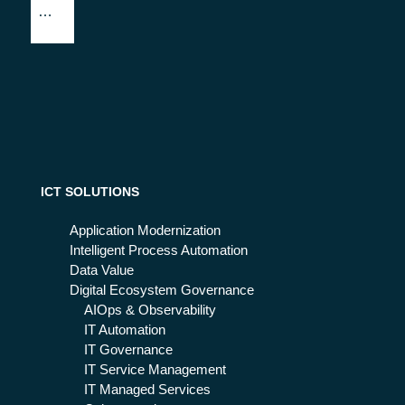
del
cia
Da
l
ta
me
Ce
dia
nte
nel
r
la
nel
ge
l'er
sti
a
on
del
ICT SOLUTIONS
e
la
del
ge
Application Modernization
le
sti
Intelligent Process Automation
em
on
Data Value
erg
e
Digital Ecosystem Governance
en
in
AIOps & Observability
ze
Cl
IT Automation
ou
IT Governance
d
IT Service Management
IT Managed Services