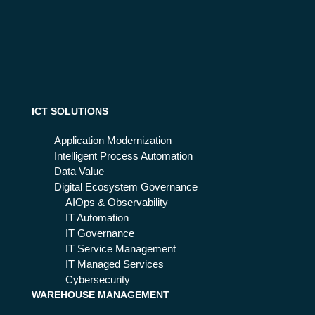
e
nel
dei
ma
Ma
ga
na
zzi
ge
no
d
del
Se
20
rvi
ICT SOLUTIONS
24
ce
s:
Application Modernization
AI,
Intelligent Process Automation
ch
Data Value
atb
Digital Ecosystem Governance
ot
AIOps & Observability
e
IT Automation
Sp
IT Governance
oC
IT Service Management
IT Managed Services
Cybersecurity
WAREHOUSE MANAGEMENT