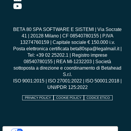
BETA 80 SPA SOFTWARE E SISTEMI | Via Socrate
41 | 20128 Milano | CF 08540780155 | P.IVA
13274760159 | Capitale sociale € 150.000 i.v.
Posta elettronica certificata beta80spa@legalmail.it |
Tel: +39 02 25202.1 | Registro imprese
08540780155 | REA MI-1232203 | Società
sottoposta a direzione e coordinamento di Betahead
S.r.l.
ISO 9001:2015
|
ISO 27001:2022
|
ISO 50001:2018
|
UNI/PDR 125:2022
PRIVACY POLICY
COOKIE POLICY
CODICE ETICO