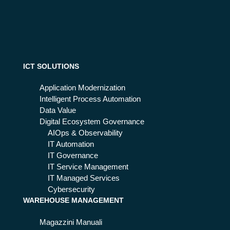
n
un
Su
bu
ppl
sin
y
es
Ch
s
ain
ICT SOLUTIONS
dat
:
a-
co
Application Modernization
dri
me
Intelligent Process Automation
ve
si
Data Value
n
fa
Digital Ecosystem Governance
la
AIOps & Observability
ge
IT Automation
sti
IT Governance
on
IT Service Management
e
IT Managed Services
dei
Cybersecurity
WAREHOUSE MANAGEMENT
res
i
Magazzini Manuali
nel