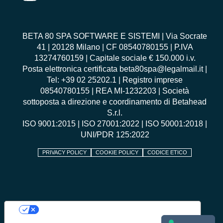
BETA 80 SPA SOFTWARE E SISTEMI | Via Socrate
41 | 20128 Milano | CF 08540780155 | P.IVA
13274760159 | Capitale sociale € 150.000 i.v.
Posta elettronica certificata beta80spa@legalmail.it |
Tel: +39 02 25202.1 | Registro imprese
08540780155 | REA MI-1232203 | Società
sottoposta a direzione e coordinamento di Betahead
S.r.l.
ISO 9001:2015
|
ISO 27001:2022
|
ISO 50001:2018
|
UNI/PDR 125:2022
PRIVACY POLICY
COOKIE POLICY
CODICE ETICO
Le tue preferenze relative alla privacy