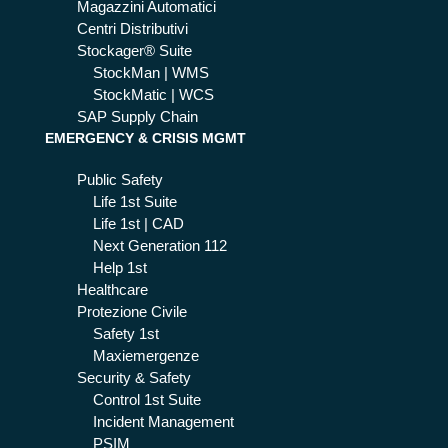
Magazzini Automatici
l’e
Centri Distributivi
Co
Stockager® Suite
m
StockMan | WMS
me
StockMatic | WCS
rce
SAP Supply Chain
EMERGENCY & CRISIS MGMT
Public Safety
Life 1st Suite
Life 1st | CAD
Next Generation 112
Help 1st
Healthcare
Protezione Civile
Safety 1st
Maxiemergenze
Security & Safety
Control 1st Suite
Incident Management
PSIM