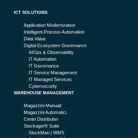
ge
nt
me
ICT SOLUTIONS
Pla
nt,
tfor
ec
Application Modernization
m
co
Intelligent Process Automation
gli
Data Value
sc
Digital Ecosystem Governance
en
AIOps & Observability
ari
IT Automation
del
IT Governance
fut
IT Service Management
uro
IT Managed Services
Cybersecurity
WAREHOUSE MANAGEMENT
Magazzini Manuali
Magazzini Automatici
Centri Distributivi
Stockager® Suite
StockMan | WMS