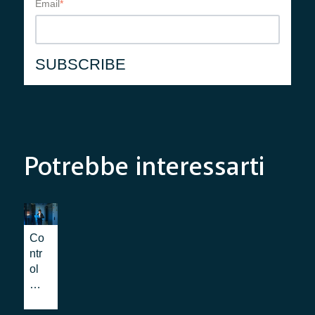
Email
*
Potrebbe interessarti
Co
ntr
ol
Ro
om