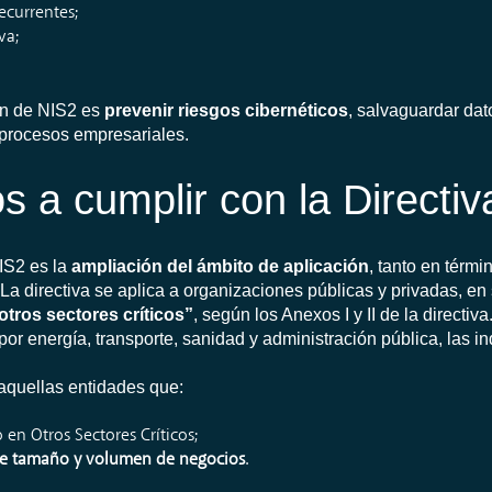
recurrentes;
va;
ión de NIS2 es
prevenir riesgos cibernéticos
, salvaguardar dat
 procesos empresariales.
s a cumplir con la Directi
IS2 es la
ampliación del ámbito de aplicación
, tanto en térmi
La directiva se aplica a organizaciones públicas y privadas, en
otros sectores críticos”
, según los Anexos I y II de la directiv
or energía, transporte, sanidad y administración pública, las in
 aquellas entidades que:
 en Otros Sectores Críticos;
 de tamaño y volumen de negocios
.