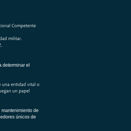
acional Competente
dad militar.
.
a determinar el
e una entidad vital o
 juegan un papel
el mantenimiento de
veedores únicos de