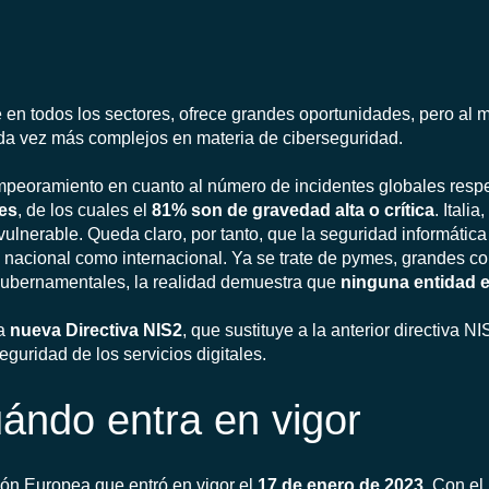
e en todos los sectores, ofrece grandes oportunidades, pero al
da vez más complejos en materia de ciberseguridad.
peoramiento en cuanto al número de incidentes globales respec
mes
, de los cuales el
81% son de gravedad alta o crítica
. Itali
lnerable. Queda claro, por tanto, que la seguridad informática 
el nacional como internacional. Ya se trate de pymes, grandes c
gubernamentales, la realidad demuestra que
ninguna entidad e
la
nueva Directiva NIS2
, que sustituye a la anterior directiva N
guridad de los servicios digitales.
ándo entra en vigor
ón Europea que entró en vigor el
17 de enero de 2023
. Con el