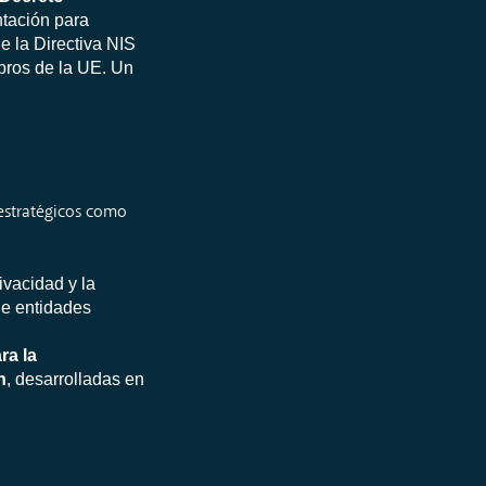
ntación para
e la Directiva NIS
bros de la UE. Un
 estratégicos como
ivacidad y la
 de entidades
ra la
n
, desarrolladas en