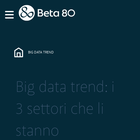
BIG DATA TREND
Big data trend: i
3 settori che li
stanno