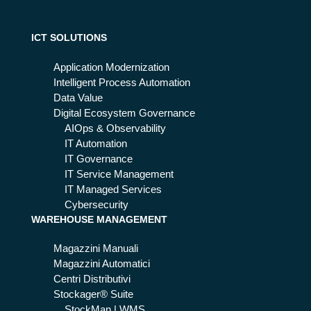
l’AI
uc
ca
ati
mb
ICT SOLUTIONS
on
ia
le
Application Modernization
reg
Intelligent Process Automation
ole
Data Value
del
Digital Ecosystem Governance
gio
AIOps & Observability
co
IT Automation
IT Governance
IT Service Management
IT Managed Services
Cybersecurity
WAREHOUSE MANAGEMENT
Magazzini Manuali
Magazzini Automatici
Centri Distributivi
Stockager® Suite
StockMan | WMS