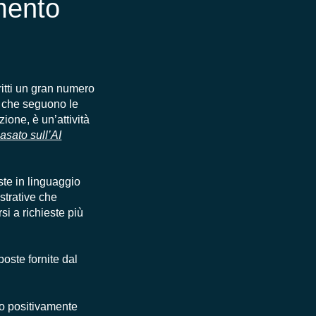
amento
ritti un gran numero
o che seguono le
ione, è un’attività
asato sull’AI
ste in linguaggio
strative che
i a richieste più
poste fornite dal
ato positivamente