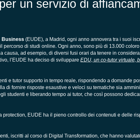
per un servizio di affianc
d Business
(EUDE), a Madrid, ogni anno annovera tra i suoi isc
 il percorso di studi online. Ogni anno, sono più di 13.000 color
 a causa, ad esempio, di diversi fusi orari da tenere in consideraz
tivo, l’EUDE ha deciso di sviluppare
EDU, un co-tutor virtuale, b
denti e tutor supporto in tempo reale, rispondendo a domande po
la di fornire risposte esaustive e veloci su tematiche sia ammini
i studenti e liberando tempo ai tutor, che così possono dedicars
a protection, EUDE ha il pieno controllo dei contenuti e delle ris
udenti, iscritti al corso di Digital Transformation, che hanno valut