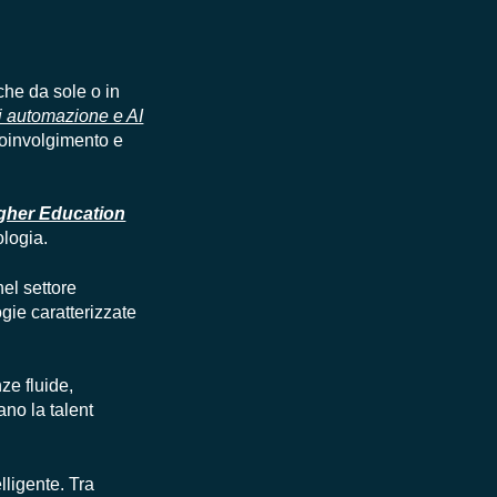
che da sole o in
di automazione e AI
 coinvolgimento e
igher Education
ologia.
el settore
ogie caratterizzate
nze fluide,
ano la talent
lligente. Tra