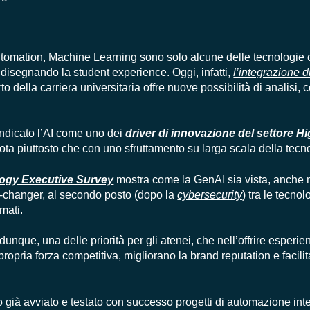
Automation, Machine Learning sono solo alcune delle tecnologie 
idisegnando la student experience. Oggi, infatti,
l’integrazione 
o della carriera universitaria offre nuove possibilità di analisi,
ndicato l’AI come uno dei
driver di innovazione del settore H
lota piuttosto che con uno sfruttamento su larga scala della tecn
logy Executive Survey
mostra come la GenAI sia vista, anche n
-changer, al secondo posto (dopo la
cybersecurity
) tra le tecnol
mati.
dunque, una delle priorità per gli atenei, che nell’offrire esperie
ropria forza competitiva, migliorano la brand reputation e facilit
o già avviato e testato con successo progetti di automazione inte