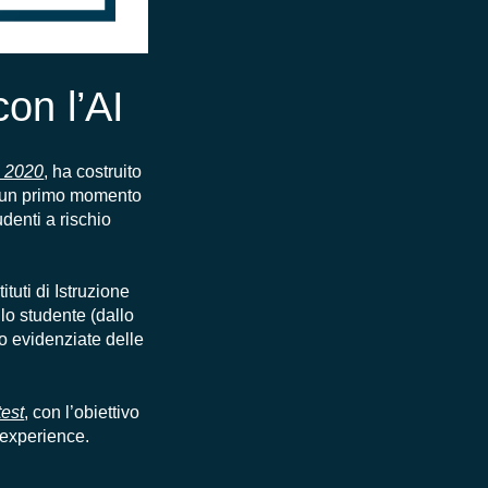
on l’AI
o 2020
, ha costruito
in un primo momento
udenti a rischio
tuti di Istruzione
llo studente (dallo
no evidenziate delle
test
, con l’obiettivo
t experience.