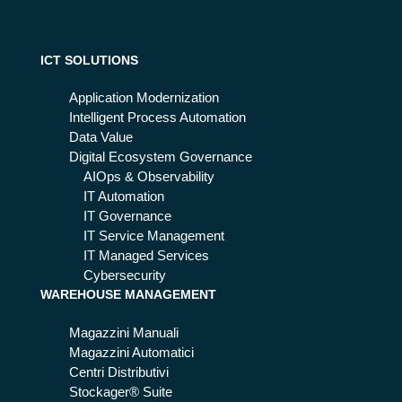
ud
nit
nat
ori
ive
ng:
ICT SOLUTIONS
è
co
me
s'è
Application Modernization
gli
e
Intelligent Process Automation
o
per
Data Value
ch
Digital Ecosystem Governance
é è
AIOps & Observability
es
IT Automation
se
IT Governance
nzi
IT Service Management
ale
IT Managed Services
Cybersecurity
WAREHOUSE MANAGEMENT
Magazzini Manuali
Magazzini Automatici
Centri Distributivi
Stockager® Suite