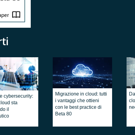
ti
Migrazione in cloud: tutti
Da
 cybersecurity:
i vantaggi che ottieni
cl
cloud sta
con le best practice di
ne
 il ​​
Beta 80
tico