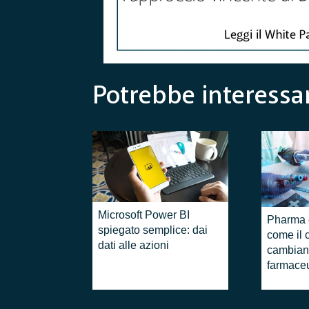
Potrebbe interessar
Microsoft Power BI
Pharma e
spiegato semplice: dai
come il 
dati alle azioni
cambiando
farmaceu