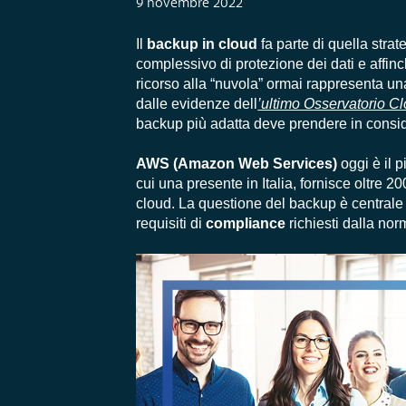
9 novembre 2022
Il
backup in cloud
fa parte di quella str
complessivo di protezione dei dati e affinch
ricorso alla “nuvola” ormai rappresenta una
dalle evidenze dell
’ultimo Osservatorio Cl
backup più adatta deve prendere in conside
AWS (Amazon Web Services)
oggi è il p
cui una presente in Italia, fornisce oltre 
cloud. La questione del backup è centrale n
requisiti di
compliance
richiesti dalla nor