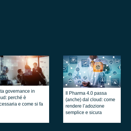
ta governance in
​Il Pharma 4.0 passa
oud: perché è
(anche) dal cloud: come
cessaria e come si fa
rendere l’adozione
semplice e sicura