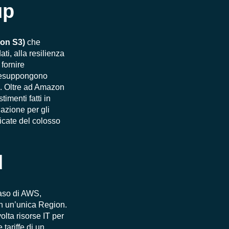
up
on S3)
che
ti, alla resilienza
 fornire
 presuppongono
vo. Oltre ad Amazon
imenti fatti in
azione per gli
icate del colosso
d
aso di AWS,
 in un’unica Region.
lta risorse IT per
e tariffe di un