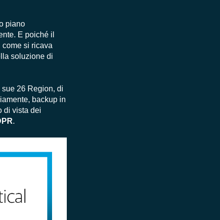
uo piano
ente. E poiché il
, come si ricava
lla soluzione di
le sue 26 Region, di
vviamente, backup in
 di vista dei
DPR
.