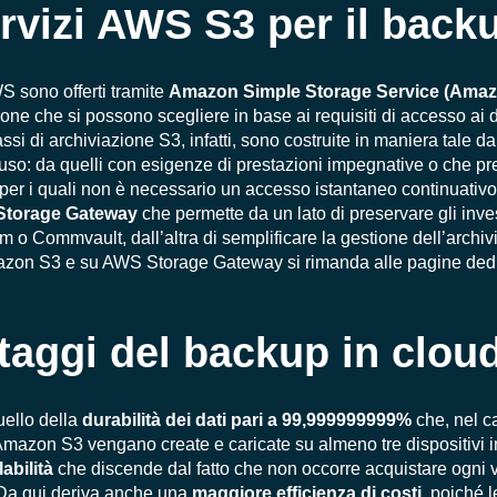
ervizi AWS S3 per il back
WS sono offerti tramite
Amazon Simple Storage Service
(Amaz
e che si possono scegliere in base ai requisiti di accesso ai da
lassi di archiviazione S3, infatti, sono costruite in maniera tale da
 d’uso: da quelli con esigenze di prestazioni impegnative o che
lli per i quali non è necessario un accesso istantaneo continuati
torage Gateway
che permette da un lato di preservare gli invest
o Commvault, dall’altra di semplificare la gestione dell’archivi
u Amazon S3 e su AWS Storage Gateway si rimanda alle pagine ded
taggi del backup in clou
uello della
durabilità dei dati pari a 99,999999999%
che, nel c
in Amazon S3 vengano create e caricate su almeno tre dispositivi
labilità
che discende dal fatto che non occorre acquistare ogni vo
 Da qui deriva anche una
maggiore efficienza di costi
, poiché l