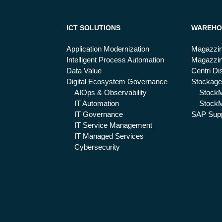
ICT SOLUTIONS
WAREHO
Application Modernization
Magazzin
Intelligent Process Automation
Magazzin
Data Value
Centri Dis
Digital Ecosystem Governance
Stockage
AIOps & Observability
Stock
IT Automation
StockM
IT Governance
SAP Supp
IT Service Management
IT Managed Services
Cybersecurity