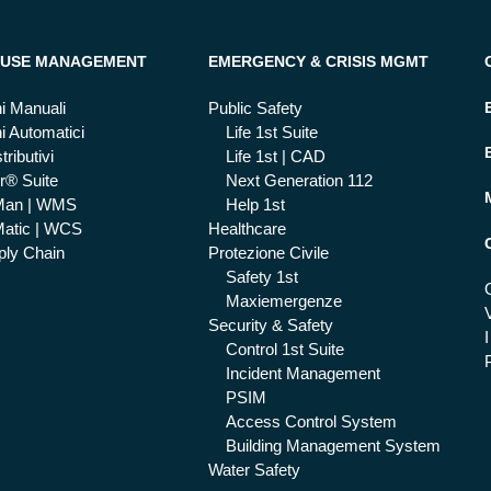
USE MANAGEMENT
EMERGENCY & CRISIS MGMT
i Manuali
Public Safety
i Automatici
Life 1st Suite
tributivi
Life 1st | CAD
r® Suite
Next Generation 112
Man | WMS
Help 1st
atic | WCS
Healthcare
ly Chain
Protezione Civile
Safety 1st
Maxiemergenze
Security & Safety
I
Control 1st Suite
Incident Management
PSIM
Access Control System
Building Management System
Water Safety