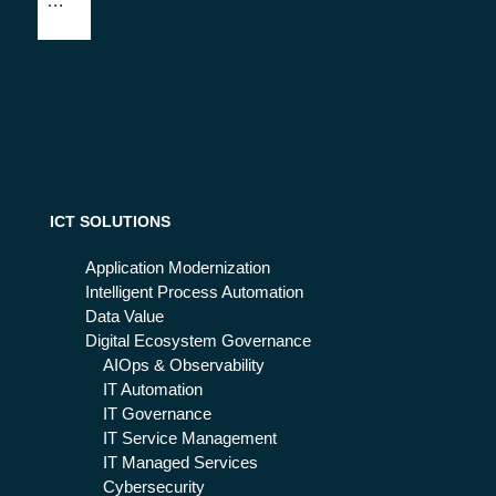
NG
mo
11
der
2,
niz
la
ati
qu
on
art
a
edi
zio
ne
ICT SOLUTIONS
e il
co
Application Modernization
ntri
Intelligent Process Automation
but
Data Value
o
Digital Ecosystem Governance
di
AIOps & Observability
Bet
IT Automation
a
IT Governance
80
IT Service Management
Gr
IT Managed Services
ou
Cybersecurity