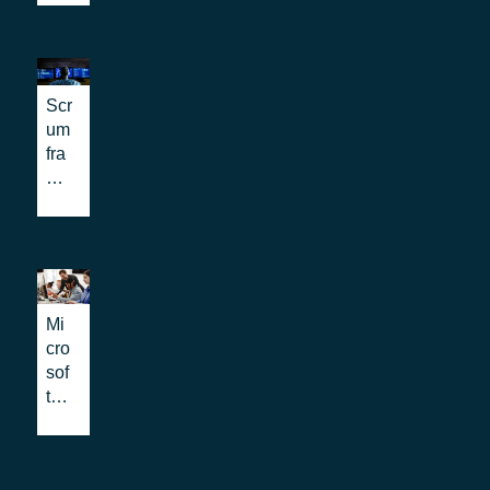
sor
tto
No
del
no
rd:
l’e
all
atti
ve
a
vat
Scr
nto
pro
o il
um
va
Nu
fra
i
me
me
sist
ro
wo
em
Un
rk:
i
ico
i
Ne
11
va
xt
2
nta
Ge
co
ggi
Mi
ner
n
per
cro
ati
tec
l'a
sof
on
nol
pp
t
ogi
mo
Az
a
der
ure
Bet
niz
La
a