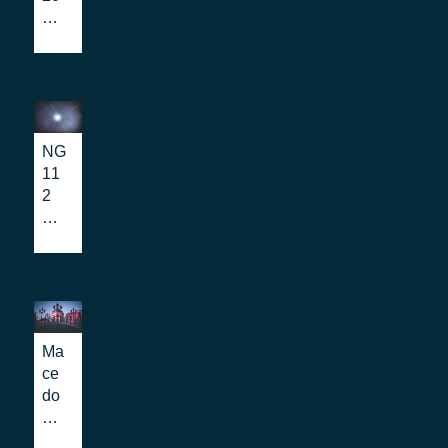
22:
sc
opr
i
l’A
dv
an
NG
ce
11
d
2
CA
Plu
D
gte
di
st
Bet
–
a
EE
80,
NA
pla
e
Ma
tin
Bet
ce
um
a
do
sp
80
nia
on
me
del