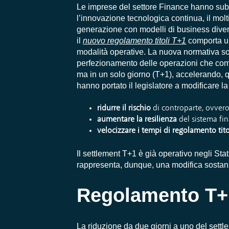
Le imprese del settore Finance hanno subito 
l’innovazione tecnologica continua, il molt
generazione con modelli di business divers
il
nuovo regolamento titoli T+1
comporta un
modalità operative. La nuova normativa sos
perfezionamento delle operazioni che compor
ma in un solo giorno (T+1), accelerando, q
hanno portato il legislatore a modificare 
ridurre il rischio
di controparte, ovvero
aumentare la resilienza
del sistema fin
velocizzare i tempi di regolamento tito
Il
settlement
T+1 è già operativo negli Stati
rappresenta, dunque, una modifica sostanzi
Regolamento T+1
La riduzione da due giorni a uno del
settl