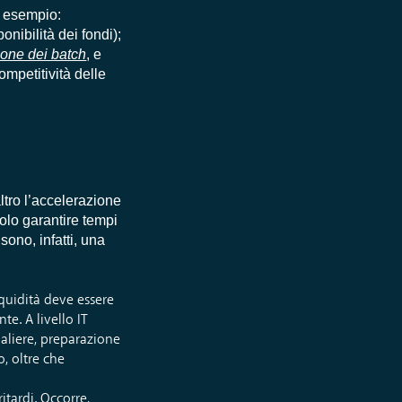
ad esempio:
onibilità dei fondi);
ione dei batch
, e
ompetitività delle
ltro l’accelerazione
solo garantire tempi
 sono, infatti, una
iquidità deve essere
te. A livello IT
naliere, preparazione
o, oltre che
ritardi. Occorre,