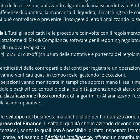
 delle eccezioni, utilizzando algoritmi di analisi predittiva e Artifi
ifferenze di quantità, la mancanza di liquidità, il matching tra le con
L’AI può controllare o prevenire l’insorgere di errori analizzando lo sto
ali
. Tutti gli applicativi e le procedure coinvolte con il regolamen
ttaforme di Risk & Compliance, software per il reporting regolato
 alla nuova tempistica.
ti gli orari di cut-off (chiusura delle trattative e partenza del regol
.
 identificativi delle controparti e dei conti per registrare un’operazio
 vanno verificati quasi in tempo reale, gestendo le eccezioni.
 operazioni vanno monitorate in tempi che approssimano il real time:
ddle e back office, controllo della liquidità, generazione di alert e 
lassificazioni e flussi correttivi
. Gli algoritmi di AI analizzano l’e
le azioni riparative.
lo sviluppo del business, ma anche sfide per l’organizzazione d
imprese del Finance
. Il salto di qualità che le aziende devono c
cezioni, senza le quali non è possibile, di fatto, rispettare i te
, come, ad esempio l’
Artificial Intelligence
, offrono un contribut