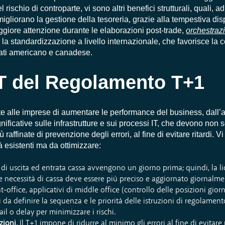
 rischio di controparte, vi sono altri benefici strutturali, quali, 
migliorano la gestione della tesoreria, grazie alla tempestiva disp
aggiore attenzione durante le elaborazioni post-trade,
orchestraz
 la standardizzazione a livello internazionale, che favorisce la c
cati americano e canadese.
’IT del Regolamento T+1
e alle imprese di aumentare le performance del business, dall’a
ficative sulle infrastrutture e sui processi IT, che devono non 
 raffinate di prevenzione degli errori, al fine di evitare ritardi. Vi
à esistenti ma da ottimizzare:
ssi di uscita ed entrata cassa avvengono un giorno prima; quindi, la l
le necessità di cassa deve essere più preciso e aggiornato giornalmen
t-office, applicativi di middle office (controllo delle posizioni gior
 da definire la sequenza e le priorità delle istruzioni di regolament
ail o delay per minimizzare i rischi.
ezioni
. Il T+1 impone di ridurre al minimo gli errori al fine di evitare 