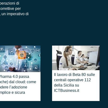
perazioni di
orrettive per
, un imperativo di
Il lavoro di Beta 80 sulle
l Pharma 4.0 passa
centrali operative 112
nche) dal cloud: come
della Sicilia su
ndere l’adozione
ICTBusiness.it
mplice e sicura