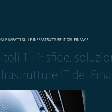
NI E IMPATTI SULLE INFRASTRUTTURE IT DEL FINANCE
oli T+1: sfide, soluzio
nfrastrutture IT del Fin