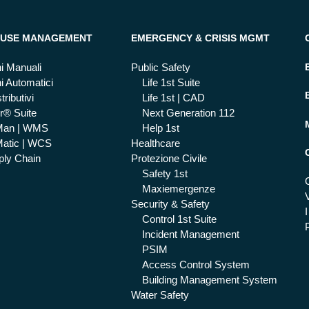
USE MANAGEMENT
EMERGENCY & CRISIS MGMT
i Manuali
Public Safety
i Automatici
Life 1st Suite
tributivi
Life 1st | CAD
r® Suite
Next Generation 112
Man | WMS
Help 1st
atic | WCS
Healthcare
ly Chain
Protezione Civile
Safety 1st
Maxiemergenze
Security & Safety
I
Control 1st Suite
Incident Management
PSIM
Access Control System
Building Management System
Water Safety