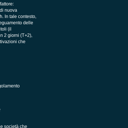
fattore:
 di nuova
. In tale contesto,
deguamento delle
oli (il
n 2 giorni (T+2),
tivazioni che
regolamento
e
lle società che