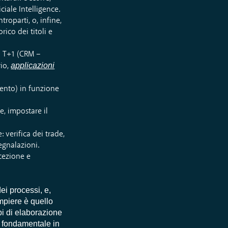
ciale Intelligence.
troparti, o, infine,
rico dei titoli e
to T+1 (CRM –
applicazioni
rio,
amento) in funzione
ne, impostare il
 verifica dei trade,
segnalazioni.
ccezione e
ei processi, e,
ompiere è quello
mpi di elaborazione
o fondamentale in