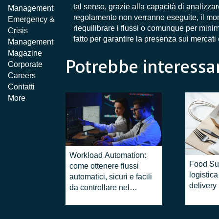
tal senso, grazie alla capacità di analizzar
Management
regolamento non verranno eseguite, il mome
Emergency &
riequilibrare i flussi o comunque per minim
Crisis
fatto per garantire la presenza sui mercati
Management
Magazine
Potrebbe interessar
Corporate
Careers
Contatti
More
Workload Automation:
Food Su
come ottenere flussi
logistica
automatici, sicuri e facili
delivery
da controllare nel
banking