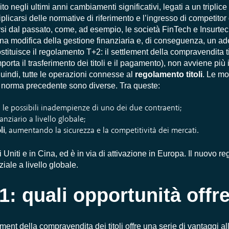
negli ultimi anni cambiamenti significativi, legati a un triplice 
iplicarsi delle normative di riferimento e l’ingresso di competitor
i dal passato, come, ad esempio, le società FinTech e Insurtech
a modifica della gestione finanziaria e, di conseguenza, un a
tituisce il regolamento T+2: il
settlement
della compravendita tit
ta il trasferimento dei titoli e il pagamento), non avviene più i
uindi, tutte le operazioni connesse al
regolamento titoli
. Le mo
la norma precedente sono diverse. Tra queste:
 le possibili inadempienze di uno dei due contraenti;
anziario a livello globale;
li
, aumentando la sicurezza e la competitività dei mercati.
 Uniti e in Cina, ed è in via di attivazione in Europa. Il nuovo 
ale a livello globale.
: quali opportunità offr
ement
della compravendita dei titoli offre una serie di vantaggi a