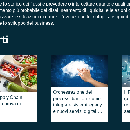
e lo storico dei flussi e prevedere o intercettare quante e quali o
nto più probabile del disallineamento di liquidità, e le azioni c
izzare le situazioni di errore. L’evoluzione tecnologica è, quindi
 e lo sviluppo del business.
ti
Orchestrazione dei
​I
pply Chain:
processi bancari: come
(a
 a prova di
integrare sistemi legacy
re
e nuovi servizi digitali in
se
cloud (Kubernetes)