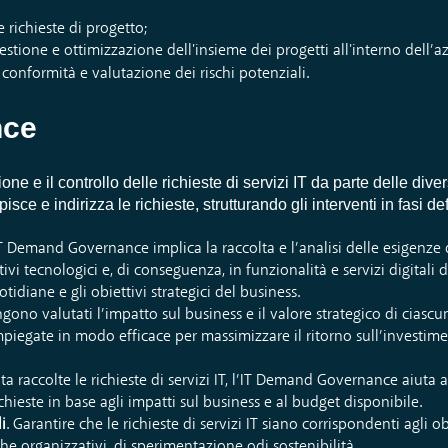
e richieste di progetto;
gestione e ottimizzazione dell'insieme dei progetti all'interno dell’a
 conformità e valutazione dei rischi potenziali.
nce
 e il controllo delle richieste di servizi IT da parte delle dive
ce e indirizza le richieste, strutturando gli interventi in fasi def
’IT Demand Governance implica la raccolta e l’analisi delle esigenze 
ivi tecnologici e, di conseguenza, in funzionalità e servizi digitali
otidiane e gli obiettivi strategici del business.
ngono valutati l’impatto sul business e il valore strategico di ciascun
impiegate in modo efficace per massimizzare il ritorno sull’investime
ta raccolte le richieste di servizi IT, l’IT Demand Governance aiuta a s
richieste in base agli impatti sul business e al budget disponibile.
i
. Garantire che le richieste di servizi IT siano corrispondenti agli ob
e organizzativi, di sperimentazione odi sostenibilità.