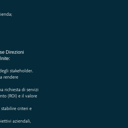
zienda;
rse Direzioni
inite:
degli stakeholder.
 da rendere
a richiesta di servizi
nto (ROI) e il valore
tabilire criteri e
iettivi aziendali,