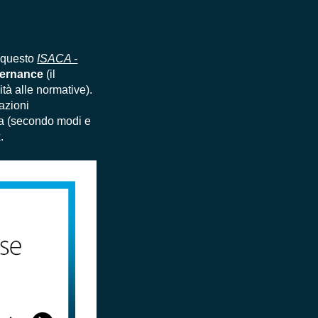
r questo
ISACA -
vernance
(il
ità alle normative).
vazioni
nza (secondo modi e
.