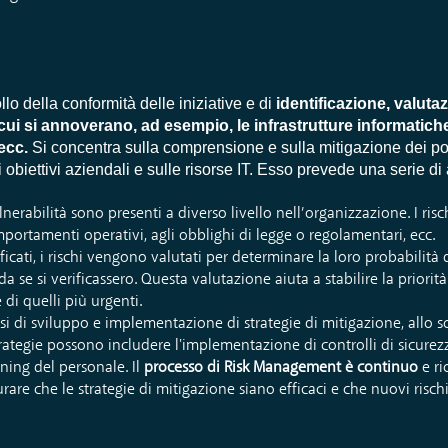
lo della conformità delle iniziative e di
identificazione, valuta
a cui si annoverano, ad esempio, le infrastrutture informatiche
 ecc.
Si concentra sulla comprensione e sulla mitigazione dei pot
 obiettivi aziendali e sulle risorse IT. Esso prevede una serie di 
ulnerabilità sono presenti a diverso livello nell’organizzazione. I ri
omportamenti operativi, agli obblighi di legge o regolamentari, ecc.
ificati, i rischi vengono valutati per determinare la loro probabilità
 se si verificassero. Questa valutazione aiuta a stabilire la priorità
 di quelli più urgenti.
asi di sviluppo e implementazione di strategie di mitigazione, allo 
trategie possono includere l'implementazione di controlli di sicurezz
ining del personale. Il
processo di Risk Management è continuo
e ri
urare che le strategie di mitigazione siano efficaci e che nuovi risc