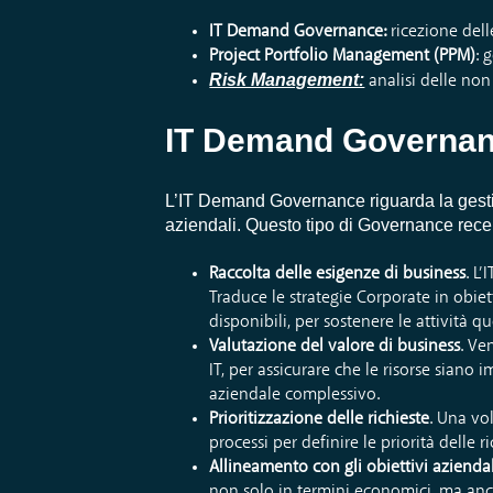
IT Demand Governance:
ricezione dell
Project Portfolio Management
(PPM)
: 
Risk Management:
analisi delle non
IT Demand Governa
L’IT Demand Governance riguarda la gestione
aziendali. Questo tipo di Governance recepis
Raccolta delle esigenze di business
. L
Traduce le strategie Corporate in obiett
disponibili, per sostenere le attività qu
Valutazione del valore
di business
. Ve
IT, per assicurare che le risorse siano 
aziendale complessivo.
Prioritizzazione delle richieste
. Una vol
processi per definire le priorità delle 
Allineamento con gli obiettivi aziendal
non solo in termini economici, ma anch