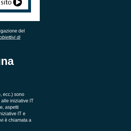
tigazione del
biettivi di
una
, ecc.) sono
alle iniziative IT
, aspetti
iziative IT e
tivi è chiamata a