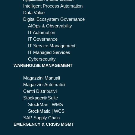
i
Intelligent Process Automation
ne
Data Value
go
Digital Ecosystem Governance
zi
AIOps & Observability
di
IT Automation
ab
IT Governance
big
IT Service Management
lia
IT Managed Services
me
Cybersecurity
WAREHOUSE MANAGEMENT
nto
Magazzini Manuali
Magazzini Automatici
Centri Distributivi
Stockager® Suite
StockMan | WMS
StockMatic | WCS
SAP Supply Chain
EMERGENCY & CRISIS MGMT