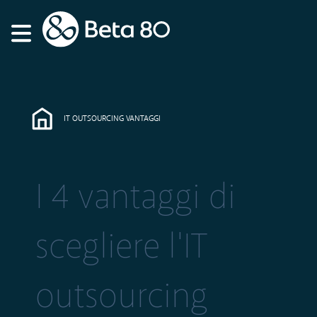
IT OUTSOURCING VANTAGGI
I 4 vantaggi di
scegliere l'IT
outsourcing