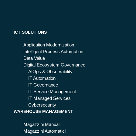
efi
qu
nis
ali
ce
so
il
no
mo
i
ICT SOLUTIONS
do
va
di
nta
Application Modernization
far
ggi
Intelligent Process Automation
e
per
Data Value
bu
il
Digital Ecosystem Governance
sin
Sis
AIOps & Observability
es
te
IT Automation
s
ma
IT Governance
Sa
IT Service Management
nit
IT Managed Services
ari
Cybersecurity
WAREHOUSE MANAGEMENT
o
Magazzini Manuali
Magazzini Automatici