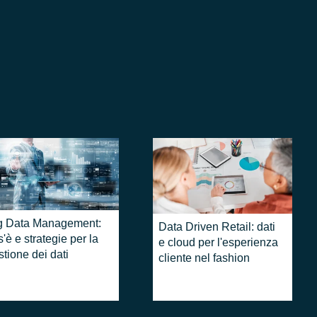
g Data Management:
Data Driven Retail: dati
'è e strategie per la
e cloud per l'esperienza
stione dei dati
cliente nel fashion