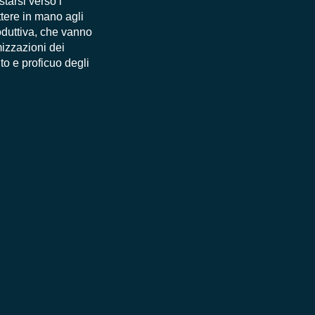
tarsi verso i
ttere in mano agli
roduttiva, che vanno
mizzazioni dei
to e proficuo degli