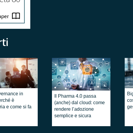
ti
vernance in
Bi
​Il Pharma 4.0 passa
erché è
cos
(anche) dal cloud: come
ia e come si fa
ge
rendere l’adozione
semplice e sicura