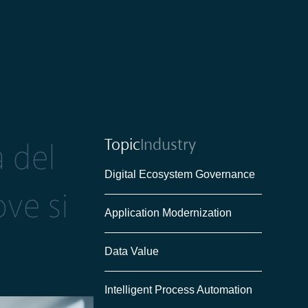
Topic
Industry
a del
Digital Ecosystem Governance
ve si
Application Modernization
Data Value
Intelligent Process Automation