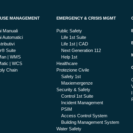
USE MANAGEMENT
EMERGENCY & CRISIS MGMT
i Manuali
Public Safety
i Automatici
Life 1st Suite
tributivi
Life 1st | CAD
r® Suite
Next Generation 112
Man | WMS
Help 1st
atic | WCS
Healthcare
ly Chain
Protezione Civile
Safety 1st
Maxiemergenze
Security & Safety
I
Control 1st Suite
Incident Management
PSIM
Access Control System
Building Management System
Water Safety