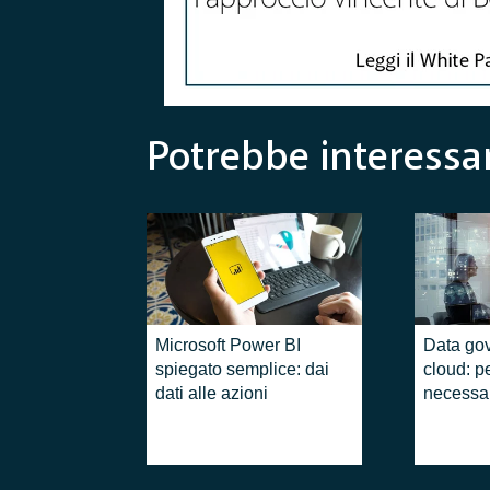
Potrebbe interessar
Microsoft Power BI
Data go
spiegato semplice: dai
cloud: p
dati alle azioni
necessar