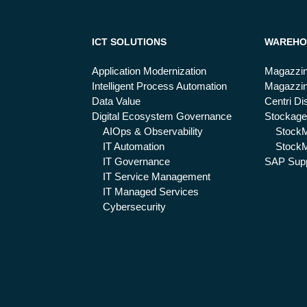
ICT SOLUTIONS
WAREHO
Application Modernization
Magazzin
Intelligent Process Automation
Magazzin
Data Value
Centri Dis
Digital Ecosystem Governance
Stockage
AIOps & Observability
Stock
IT Automation
StockM
IT Governance
SAP Supp
IT Service Management
IT Managed Services
Cybersecurity