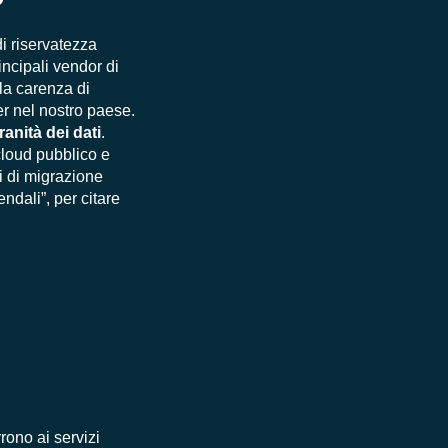
di riservatezza
incipali vendor di
lla carenza di
der nel nostro paese.
ranità dei dati
.
loud pubblico e
i di migrazione
ndali”, per citare
rrono ai servizi