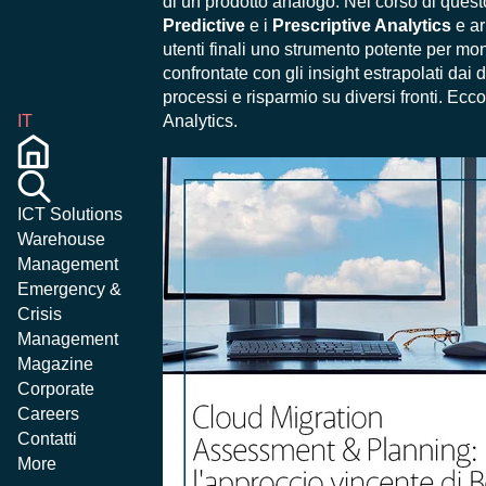
di un prodotto analogo. Nel corso di quest
Predictive
e i
Prescriptive Analytics
e ar
utenti finali uno strumento potente per mon
confrontate con gli insight estrapolati dai 
processi e risparmio su diversi fronti. Ec
Analytics.
IT
ICT Solutions
Warehouse
Management
Emergency &
Crisis
Management
Magazine
Corporate
Careers
Contatti
More