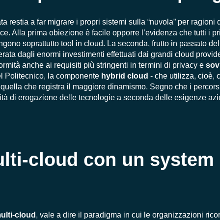
a restia a far migrare i propri sistemi sulla “nuvola” per ragioni 
e. Alla prima obiezione è facile opporre l’evidenza che tutti i pr
gono soprattutto tool in cloud. La seconda, frutto in passato de
superata dagli enormi investimenti effettuati dai grandi cloud provi
rmità anche ai requisiti più stringenti in termini di privacy e
sov
del Politecnico, la componente
hybrid cloud
- che utilizza
,
cioè
,
c
 quella che registra il maggiore dinamismo. Segno che i percors
lità di erogazione delle tecnologie a seconda delle esigenze azie
lti-cloud
con un system
ulti-cloud
, vale a dire il paradigma in cui le organizzazioni rico