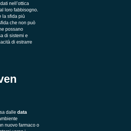
ati nell’ottica
al loro fabbisogno.
 la sfida più
 sfida che non può
che possano
a di sistemi e
acità di estrarre
iven
sa dalle
data
l’ambiente
 un nuovo farmaco o