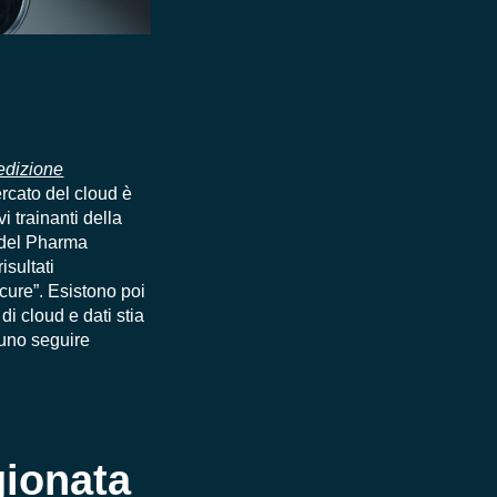
edizione
ercato del cloud è
i trainanti della
 del Pharma
isultati
 cure”. Esistono poi
i cloud e dati stia
tuno seguire
gionata