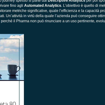
o journey spesso si parte dai
Descriptive Analytics
per poi spos
rivare fino agli
Automated Analytics
. L’obiettivo è quello di me
itorare metriche significative, quale l’efficienza e la capacità p
dati. Un’attività in virtù della quale l’azienda può conseguire otti
co perché il Pharma non può rinunciare a un uso pertinente, evolu