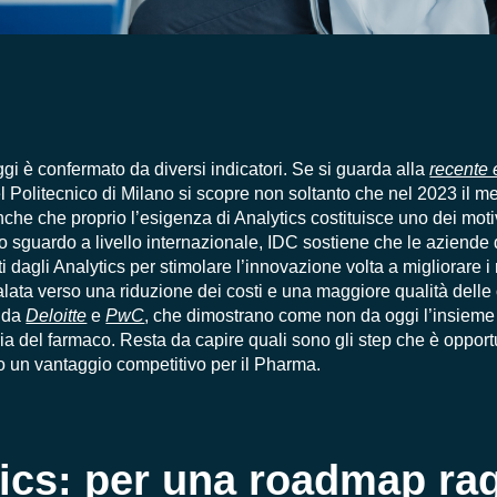
gi è confermato da diversi indicatori. Se si guarda alla
recente 
l Politecnico di Milano si scopre non soltanto che nel 2023 il m
che che proprio l’esigenza di Analytics costituisce uno dei motiv
lo sguardo a livello internazionale,
IDC sostiene che
le aziende
i dagli Analytics per stimolare l’innovazione volta a migliorare i r
calata verso una riduzione dei costi e una maggiore qualità delle
i da
Deloitte
e
PwC
, che dimostrano come non da oggi l’insieme d
ria del farmaco. Resta da capire quali sono gli step che è oppor
o un vantaggio competitivo per il Pharma.
ics: per una roadmap ra