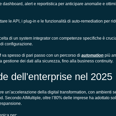
are dashboard, alert e reportistica per anticipare anomalie e ottim
uttare le API, i plug-in e le funzionalità di auto-remediation per rid
scelta di un system integrator con competenze specifiche è cruci
 di configurazione.
-M va spesso di pari passo con un percorso di
automation
più am
a gestione dei dati alla sicurezza, fino alla business continuity.
de dell’enterprise nel 2025
are un’accelerazione della digital transformation, con ambienti 
cloud. Secondo AIMultiple, oltre l’80% delle imprese ha adottato s
e espansione.
egica per: