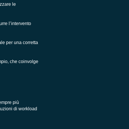
izzare le
urre l’intervento
ale per una corretta
pio, che coinvolge
sempre più
oluzioni di workload