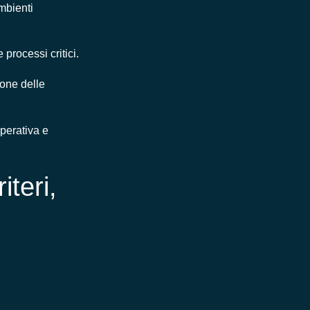
ambienti
processi critici.
ione delle
operativa e
teri,