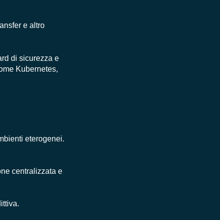
ansfer e altro
ard di sicurezza e
 come Kubernetes,
e
ambienti eterogenei.
ne centralizzata e
ttiva.