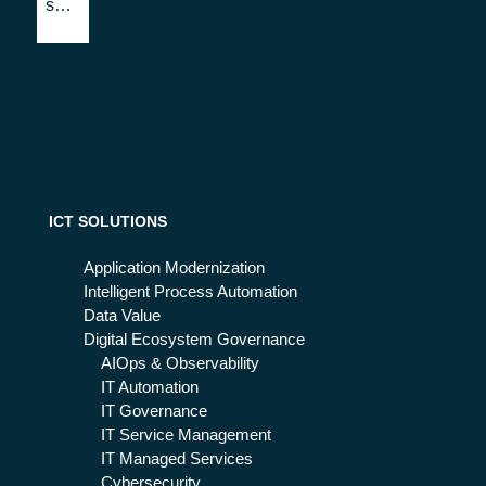
azi
sof
vel
en
tw
oci
dal
are
i
agi
ch
le:
e
i
mi
va
gli
nta
ora
ggi
di
ICT SOLUTIONS
sc
egl
Application Modernization
ier
Intelligent Process Automation
e
Data Value
Bet
Digital Ecosystem Governance
a
AIOps & Observability
80
IT Automation
IT Governance
IT Service Management
IT Managed Services
Cybersecurity