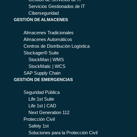
s
erg
cia
Servicios Gestionados de IT
en
de
Ciberseguridad
cia
GESTIÓN DE ALMACENES
Lo
mb
Almacenes Tradicionales
ard
Almacenes Automáticos
ía
Centros de Distribución Logística
Stockager® Suite
StockMan | WMS
StockMatic | WCS
SAP Supply Chain
GESTIÓN DE EMERGENCIAS
Seguridad Pública
Life 1st Suite
Life 1st | CAD
Next Generation 112
Protección Civil
Safety 1st
Soluciones para la Protección Civil