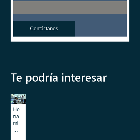
Te podría interesar
He
rra
mi
ent
as