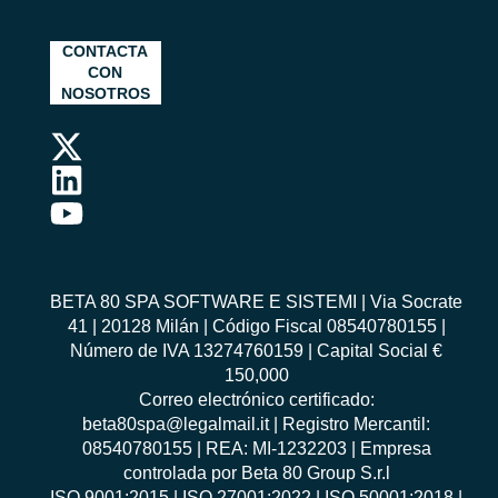
CONTACTA
CON
NOSOTROS
BETA 80 SPA SOFTWARE E SISTEMI | Via Socrate
41 | 20128 Milán | Código Fiscal 08540780155 |
Número de IVA 13274760159 | Capital Social €
150,000
Correo electrónico certificado:
beta80spa@legalmail.it | Registro Mercantil:
08540780155 | REA: MI-1232203 | Empresa
controlada por Beta 80 Group S.r.l
ISO 9001:2015
|
ISO 27001:2022
|
ISO 50001:2018
|