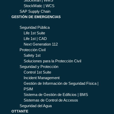
StockMan | WMS
git
StockMatic | WCS
al
SAP Supply Chain
Ne
GESTIÓN DE EMERGENCIAS
tw
ork
Seguridad Pública
s
Life 1st Suite
Act
Life 1st | CAD
Next Generation 112
Protección Civil
Safety 1st
Soluciones para la Protección Civil
Seguridad y Protección
Control 1st Suite
Incident Management
Gestión de Información de Seguridad Física |
PSIM
Sistema de Gestión de Edificios | BMS
Sistemas de Control de Accesos
Seguridad del Agua
OTTANTE