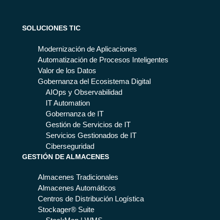
sib
a
Ce
s,
11
ilid
las
ntr
op
2
ad
co
os
SOLUCIONES TIC
era
par
mu
de
tiv
a
nic
Modernización de Aplicaciones
Op
os
los
aci
Automatización de Procesos Inteligentes
era
y
Se
on
Valor de los Datos
cio
leg
rvi
es
Gobernanza del Ecosistema Digital
ne
ale
cio
de
AIOps y Observabilidad
s
s
s
em
IT Automation
de
de
erg
Gobernanza de IT
Em
Em
en
Gestión de Servicios de IT
erg
erg
cia
Servicios Gestionados de IT
en
en
:
Ciberseguridad
cia
cia
GESTIÓN DE ALMACENES
qu
é
Almacenes Tradicionales
pre
Almacenes Automáticos
vé
Centros de Distribución Logística
el
Stockager® Suite
Di