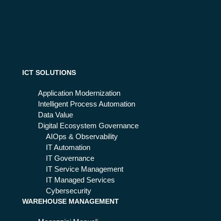
co
80
s'è
è
e
la
per
sc
ch
elt
é
a
sta
ICT SOLUTIONS
mi
già
gli
ca
Application Modernization
ore
mb
Intelligent Process Automation
ian
Data Value
do
Digital Ecosystem Governance
il
AIOps & Observability
ret
IT Automation
ail
IT Governance
IT Service Management
IT Managed Services
Cybersecurity
WAREHOUSE MANAGEMENT