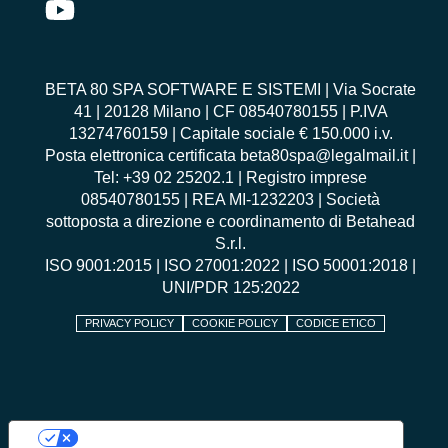
BETA 80 SPA SOFTWARE E SISTEMI | Via Socrate
41 | 20128 Milano | CF 08540780155 | P.IVA
13274760159 | Capitale sociale € 150.000 i.v.
Posta elettronica certificata beta80spa@legalmail.it |
Tel: +39 02 25202.1 | Registro imprese
08540780155 | REA MI-1232203 | Società
sottoposta a direzione e coordinamento di Betahead
S.r.l.
ISO 9001:2015
|
ISO 27001:2022
|
ISO 50001:2018
|
UNI/PDR 125:2022
PRIVACY POLICY
COOKIE POLICY
CODICE ETICO
Le tue preferenze relative alla privacy