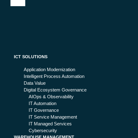
l’u
im
lo
niv
ent
“bl
ers
o?
en
ità
de
tra
d”
me
è
tav
un’
ers
op
o,
ICT SOLUTIONS
por
did
tun
atti
Application Modernization
ità
ca
Intelligent Process Automation
e
Data Value
rea
Digital Ecosystem Governance
ltà
AIOps & Observability
mi
IT Automation
sta
IT Governance
IT Service Management
IT Managed Services
Cybersecurity
WAREHOUSE MANAGEMENT