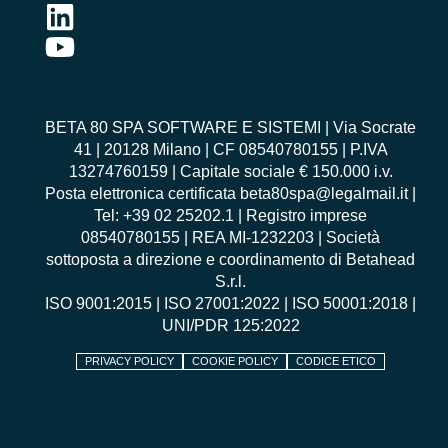
BETA 80 SPA SOFTWARE E SISTEMI | Via Socrate
41 | 20128 Milano | CF 08540780155 | P.IVA
13274760159 | Capitale sociale € 150.000 i.v.
Posta elettronica certificata beta80spa@legalmail.it |
Tel: +39 02 25202.1 | Registro imprese
08540780155 | REA MI-1232203 | Società
sottoposta a direzione e coordinamento di Betahead
S.r.l.
ISO 9001:2015
|
ISO 27001:2022
|
ISO 50001:2018
|
UNI/PDR 125:2022
PRIVACY POLICY
COOKIE POLICY
CODICE ETICO