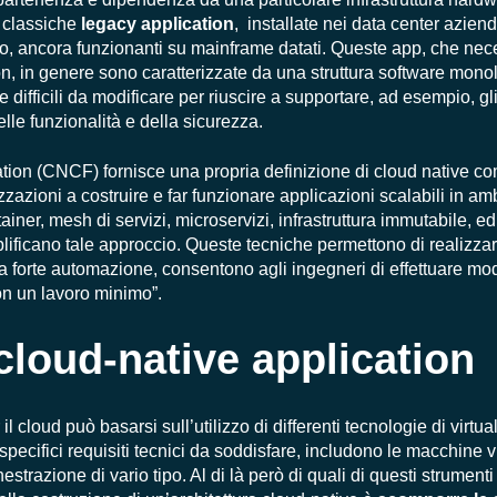
e classiche
legacy application
, installate nei data center aziend
io, ancora funzionanti su mainframe datati. Queste app, che nec
 in genere sono caratterizzate da una struttura software monolit
e difficili da modificare per riuscire a supportare, ad esempio, gli
lle funzionalità e della sicurezza.
ion (CNCF) fornisce una propria definizione di
cloud native c
zzazioni a costruire e far funzionare applicazioni scalabili in a
tainer, mesh di servizi, microservizi, infrastruttura immutabile, e
ificano tale approccio. Queste tecniche permettono di realizzare 
na forte automazione, consentono agli ingegneri di effettuare mo
con un lavoro minimo”.
cloud-native application
l cloud può basarsi sull’utilizzo di differenti tecnologie di virtu
ecifici requisiti tecnici da soddisfare, includono le macchine vir
estrazione di vario tipo. Al di là però di quali di questi strument