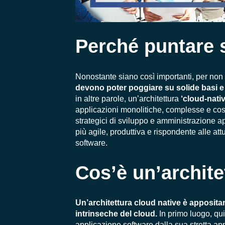
Perché puntare s
Nonostante siano così importanti, per non fa
devono
poter poggiare su solide basi e
in altre parole, un’architettura
‘cloud-nativ
applicazioni monolitiche, complesse e cost
strategici di sviluppo e amministrazione ap
più agile, produttiva e rispondente alle a
software.
Cos’è un’archite
Un’architettura cloud native è appositam
intrinseche del cloud.
In primo luogo, qui
applicazione software dalla sua stretta ap