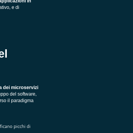
pplicazioni in
tivo, e di
el
a dei microservizi
luppo del software,
rso il paradigma
ficano picchi di