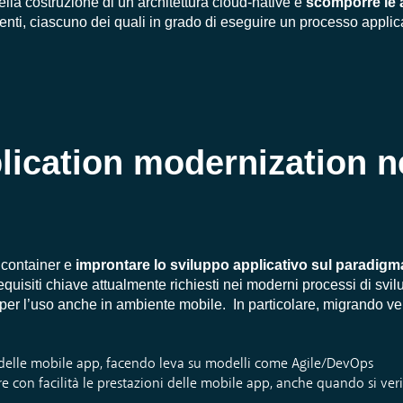
nella costruzione di un’architettura cloud-native è
scomporre le a
denti, ciascuno dei quali in grado di eseguire un processo applica
plication modernization n
 container e
improntare lo sviluppo applicativo sul paradigm
requisiti chiave attualmente richiesti nei moderni processi di svi
 per l’uso anche in ambiente mobile. In particolare, migrando ve
o delle mobile app, facendo leva su modelli come Agile/DevOps
e con facilità le prestazioni delle mobile app, anche quando si veri