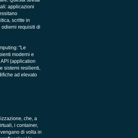
ali: applicazioni
essitano
ica, scritte in
 odierni requisiti di
omputing
: “Le
mbienti moderni e
d API (application
sistemi resilienti,
difiche ad elevato
alizzazione, che, a
tuali, i container,
i vengano di volta in