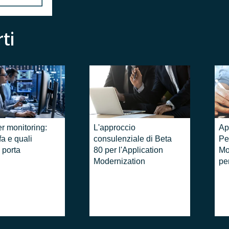
ti
r monitoring:
L'approccio
Ap
fa e quali
consulenziale di Beta
Pe
 porta
80 per l'Application
Mo
Modernization
pe