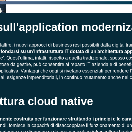
ull'application moderniz
llire, i nuovi approcci di business resi possibili dalla digital tr
 fondarsi su un’infrastruttura IT dotata di un’architettura a
e’
. Quest’ultima, infatti, rispetto a quella tradizionale, spesso co
ose da gestire, può consentire al reparto IT aziendale di benefi
plicativa. Vantaggi che oggi si rivelano essenziali per rendere l’
ttuali esigenze imprenditoriali, in continuo mutamento anche nel
ttura cloud native
ente costruita per funzionare sfruttando i principi e le cara
ndi, fornisce la capacità di disaccoppiare il funzionamento di u
partenenza e dipendenza da una particolare infrastruttura hardw