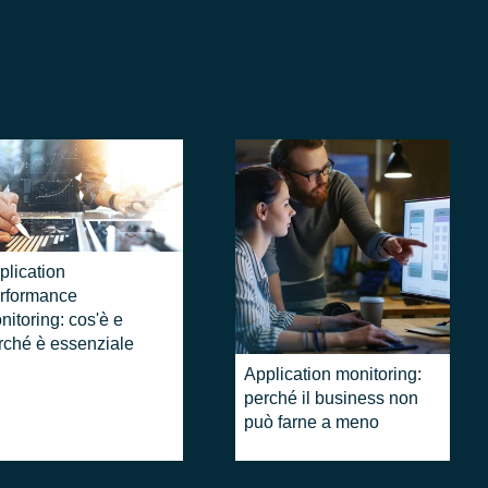
plication
rformance
nitoring: cos'è e
rché è essenziale
Application monitoring:
perché il business non
può farne a meno