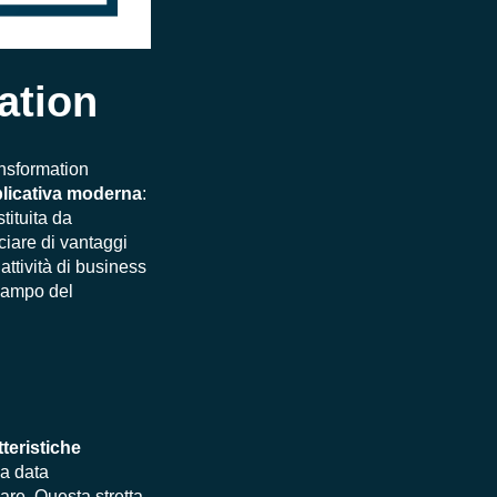
ation
ansformation
pplicativa moderna
:
stituita da
ciare di vantaggi
attività di business
 campo del
tteristiche
na data
are. Questa stretta