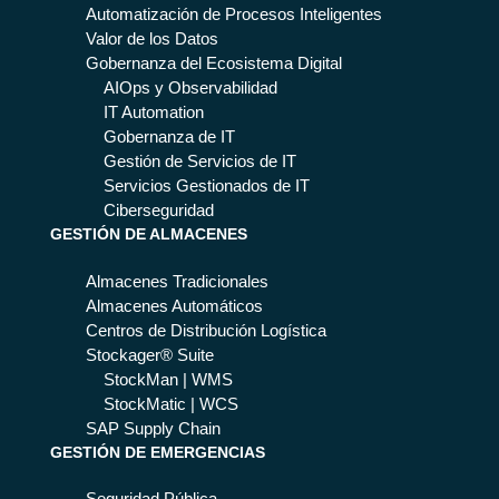
s
r
Automatización de Procesos Inteligentes
por
los
Valor de los Datos
qu
res
Gobernanza del Ecosistema Digital
é
idu
AIOps y Observabilidad
os
IT Automation
y
Gobernanza de IT
las
Gestión de Servicios de IT
pér
Servicios Gestionados de IT
did
Ciberseguridad
GESTIÓN DE ALMACENES
as
me
Almacenes Tradicionales
dia
Almacenes Automáticos
nte
Centros de Distribución Logística
IA
Stockager® Suite
y
StockMan | WMS
An
StockMatic | WCS
aly
SAP Supply Chain
tics
GESTIÓN DE EMERGENCIAS
Seguridad Pública