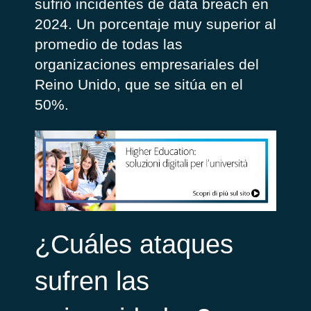
sufrió incidentes
de
data
breach
en
2024
. Un porcentaje m
uy superior al
promedio
de todas las
organizaciones
empresariales
d
el
Reino Unido,
que se sitúa en
el
50%
.
¿Cuáles
ataques
sufren las