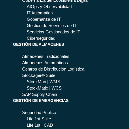
por
Gobernanza del Ecosistema Digital
dia
qu
AIOps y Observabilidad
nte
é
IT Automation
IA
es
Gobernanza de IT
y
es
Gestión de Servicios de IT
An
en
Servicios Gestionados de IT
aly
cia
Ciberseguridad
tics
GESTIÓN DE ALMACENES
l
Almacenes Tradicionales
Almacenes Automáticos
Centros de Distribución Logística
Stockager® Suite
StockMan | WMS
StockMatic | WCS
SAP Supply Chain
GESTIÓN DE EMERGENCIAS
Seguridad Pública
Life 1st Suite
Life 1st | CAD