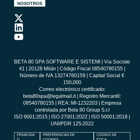
NOSOTROS
BETA 80 SPA SOFTWARE E SISTEMI | Via Socrate
41 | 20128 Milán | Código Fiscal 08540780155 |
Número de IVA 13274760159 | Capital Social €
150,000
Correo electrónico certificado:
beta80spa@legalmail.it | Registro Mercantil:
08540780155 | REA: MI-1232203 | Empresa
controlada por Beta 80 Group S.r.l
ISO 9001:2015
|
ISO 27001:2022
|
ISO 50001:2018
|
UNI/PDR 125:2022
PRIVACIDA
PREFERENCIAS DE
CÓDIGO DE
D
COOKIES
ÉTICA