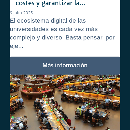
costes y garantizar la
continuidad del negocio
9 julio 2025
El ecosistema digital de las
universidades es cada vez más
complejo y diverso. Basta pensar, por
eje...
Más información